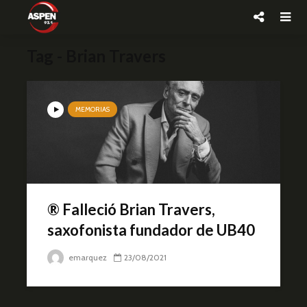
Tag - Brian Travers
MEMORIAS
® Falleció Brian Travers,
saxofonista fundador de UB40
emarquez
23/08/2021