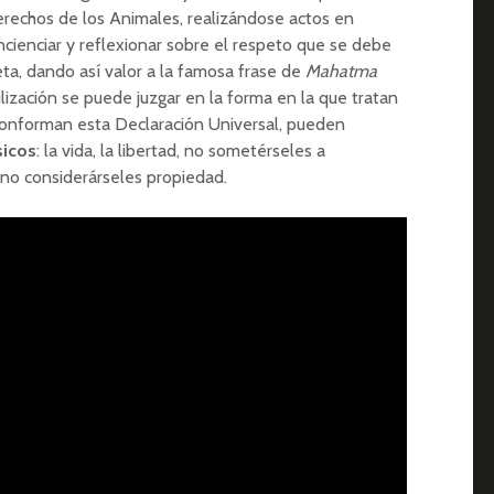
Derechos de los Animales, realizándose actos en
ienciar y reflexionar sobre el respeto que se debe
eta, dando así valor a la famosa frase de
Mahatma
ilización se puede juzgar en la forma en la que tratan
onforman esta Declaración Universal, pueden
sicos
: la vida, la libertad, no sometérseles a
 no considerárseles propiedad.