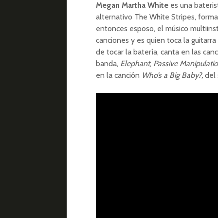
Megan Martha White
es una bateri
alternativo The White Stripes, forma
entonces esposo, el músico multiinst
canciones y es quien toca la guitarr
de tocar la batería, canta en las ca
banda,
Elephant
,
Passive Manipulati
en la canción
Who’s a Big Baby?,
del 