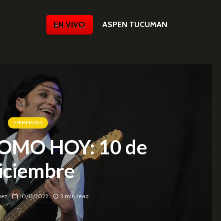
EN VIVO
ASPEN TUCUMAN
EFEMÉRIDES
OMO HOY: 10 de
iciembre
uez
10/12/2022
3 min read