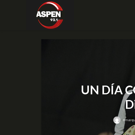
UN DÍA C
D
emarq