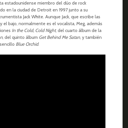
sta estadounidense miembro del dúo de rock
do en la ciudad de Detroit en 1997 junto a su
rumentista Jack White. Aunque Jack, que escribe las
a y el bajo, normalmente es el vocalista, Meg, además
nciones
In the Cold, Cold Night
, del cuarto álbum de la
on
, del quinto álbum
Get Behind Me Satan
, y también
sencillo
Blue Orchid
.