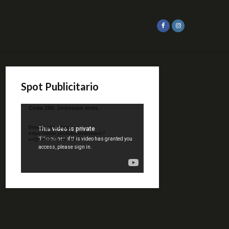
Spot Publicitario
Reproductor
Code 150: Unknown error.
de
video
Descargar archivo:
https://www.youtube.com/watch?
v=QKif6Ko80uA&_=1