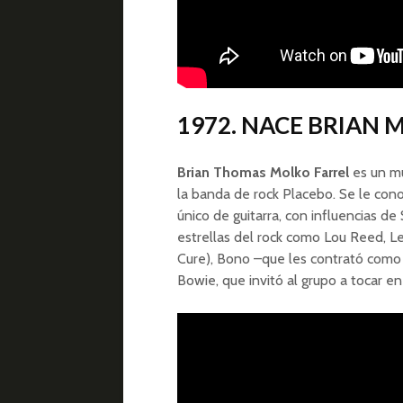
1972. NACE BRIAN
Brian Thomas Molko Farrel
es un mú
la banda de rock Placebo. Se le cono
único de guitarra, con influencias d
estrellas del rock como Lou Reed, L
Cure), Bono –que les contrató como 
Bowie, que invitó al grupo a tocar e