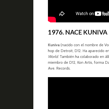
1976. NACE KUNIVA
Kuniva
(nacido con el nombre de Von
hop de Detroit, D12. Ha aparecido en
World
. También ha colaborado en á
miembro de D12, Kon Artis, forma D
Ave. Records.