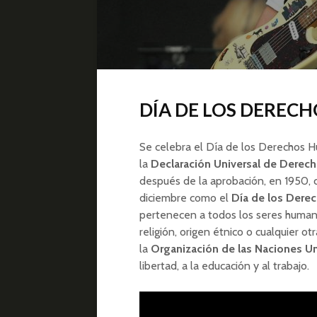
DÍA DE LOS DEREC
Se celebra el Día de los Derechos H
la
Declaración Universal de Dere
después de la aprobación, en 1950,
diciembre como el
Día de los Der
pertenecen a todos los seres humanos
religión, origen étnico o cualquier o
la
Organización de las Naciones U
libertad, a la educación y al trabajo.