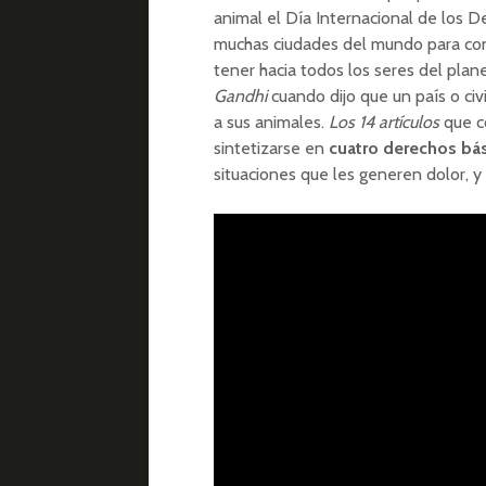
animal el Día Internacional de los 
muchas ciudades del mundo para conc
tener hacia todos los seres del plan
Gandhi
cuando dijo que un país o civ
a sus animales.
Los 14 artículos
que c
sintetizarse en
cuatro derechos bá
situaciones que les generen dolor, y