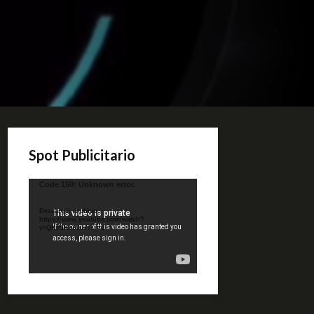
Spot Publicitario
Reproductor
Code 150: Unknown error.
de
video
Descargar archivo:
https://www.youtube.com/watch?
v=QKif6Ko80uA&_=1