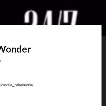
 Wonder
d
icoreria_tabaqueria/