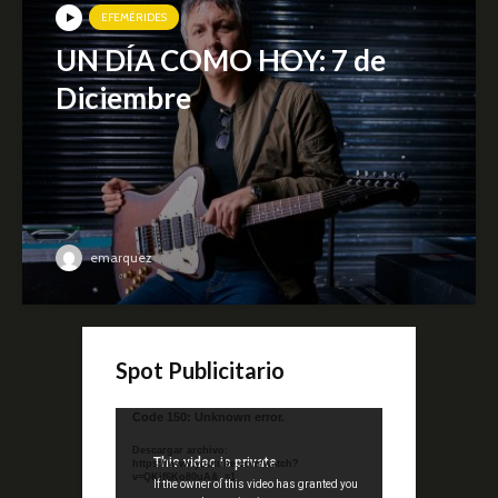
EFEMÉRIDES
UN DÍA COMO HOY: 7 de
Diciembre
emarquez
Spot Publicitario
Reproductor
Code 150: Unknown error.
de
Descargar archivo:
video
https://www.youtube.com/watch?
v=QKif6Ko80uA&_=1