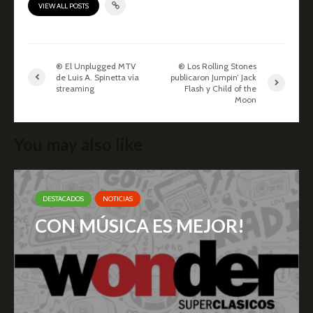
VIEW ALL POSTS
® El Unplugged MTV
® Los Rolling Stones
de Luis A. Spinetta vía
publicaron Jumpin’ Jack
streaming
Flash y Child of the
Moon
You may also like
DESTACADOS
NOTICIAS
CON MÚSICA ES MEJOR!