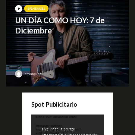
EFEMÉRIDES
UN DÍA COMO HOY: 7 de
Diciembre
emarquez
Spot Publicitario
Reproductor
Code 150: Unknown error.
de
Descargar archivo:
video
https://www.youtube.com/watch?
v=QKif6Ko80uA&_=1