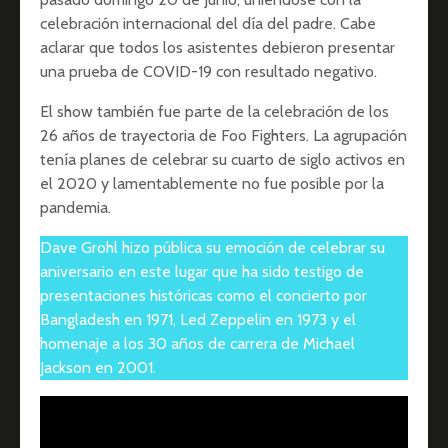
celebración internacional del día del padre. Cabe
aclarar que todos los asistentes debieron presentar
una prueba de COVID-19 con resultado negativo.
El show también fue parte de la celebración de los
26 años de trayectoria de Foo Fighters. La agrupación
tenía planes de celebrar su cuarto de siglo activos en
el 2020 y lamentablemente no fue posible por la
pandemia.
Dave Grohl hizo pública su emoción de celebrar su
aniversario en este lugar que ha sido testigo de
presentaciones históricas como el concierto por
Bangladesh en 1971, Led Zeppelin en 1973 y el
homenaje a los 30 años de carrera de Michael
Jackson en 2001.