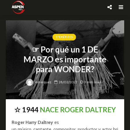
EFEMÉRIDES
☞ Por qué un 1 DE
MARZO es importante
para WONDER?
emarquez
28/02/2022
3 min read
☆ 1944
NACE ROGER DALTREY
Roger Harry Daltrey
​ es
un músico, cantante, compositor, productor y actor bri