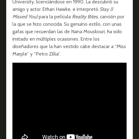
University, licenciándose en 1990. La descubrió su
amigo y actor Ethan Hawke, e interpretó
Stay (I
Missed You)
para la película
Reality Bites
, canción por
la que se hizo conocida. Su genuino estilo, con unas
gafas que recuerdan las de Nana Mouskouri, ha sido
imitado en múltiples ocasiones. Entre los
diseñadores que la han vestido cabe destacar a “Miss
Marple” y “Petro Zillia”.