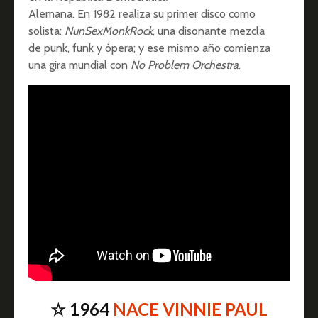
Alemana. En 1982 realiza su primer disco como
solista:
NunSexMonkRock
, una disonante mezcla
de punk, funk y ópera; y ese mismo año comienza
una gira mundial con
No Problem Orchestra
.
☆ 1964
NACE VINNIE PAUL