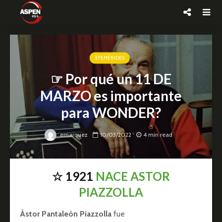
EFEMÉRIDES
☞ Por qué un 11 DE
MARZO es importante
para WONDER?
emarquez
10/03/2022
4 min read
☆ 1921
NACE ASTOR
PIAZZOLLA
Ástor Pantaleón Piazzolla
fue