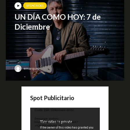
EFEMÉRIDES
UN DÍA COMO HOY: 7 de
Diciembre
emarquez
Spot Publicitario
Reproductor
Code 150: Unknown error.
de
Descargar archivo:
video
https://www.youtube.com/watch?
v=QKif6Ko80uA&_=1