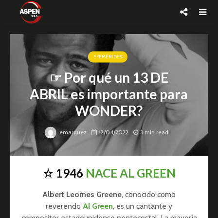
EFEMÉRIDES
☞ Por qué un 13 DE
ABRIL es importante para
WONDER?
emarquez
12/04/2022
3 min read
☆ 1946
NACE AL GREEN
Albert Leornes Greene
, conocido como
reverendo
Al Green
, es un cantante y
compositor estadounidense pentecostal. La mayoría