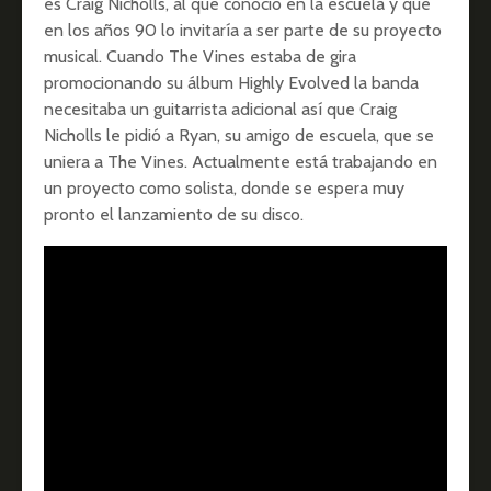
es Craig Nicholls, al que conoció en la escuela y que
en los años 90 lo invitaría a ser parte de su proyecto
musical. Cuando The Vines estaba de gira
promocionando su álbum Highly Evolved la banda
necesitaba un guitarrista adicional así que Craig
Nicholls le pidió a Ryan, su amigo de escuela, que se
uniera a The Vines. Actualmente está trabajando en
un proyecto como solista, donde se espera muy
pronto el lanzamiento de su disco.