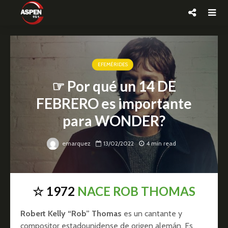
EFEMÉRIDES
☞ Por qué un 14 DE
FEBRERO es importante
para WONDER?
emarquez
13/02/2022
4 min read
☆ 1972
NACE ROB THOMAS
Robert Kelly “Rob” Thomas
es un cantante y
compositor estadounidense de origen alemán. Es