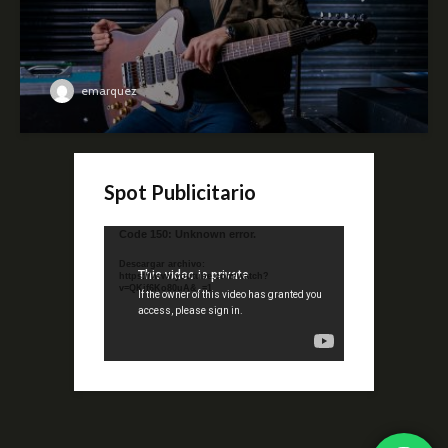
emarquez
Spot Publicitario
Reproductor
Code 150: Unknown error.
de
Descargar archivo:
video
https://www.youtube.com/watch?
v=QKif6Ko80uA&_=1