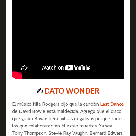
✍︎
DATO WONDER
El músico Nile Rodgers dijo que la canción
Last Dance
de David Bowie está maldecida. Agregó que el disco
que grabó Bowie tiene vibras negativas porque todos
los que colaboraron en él están muertos. Ya sea
Tony Thompson, Stevie Ray Vaughn, Bernard Edwars