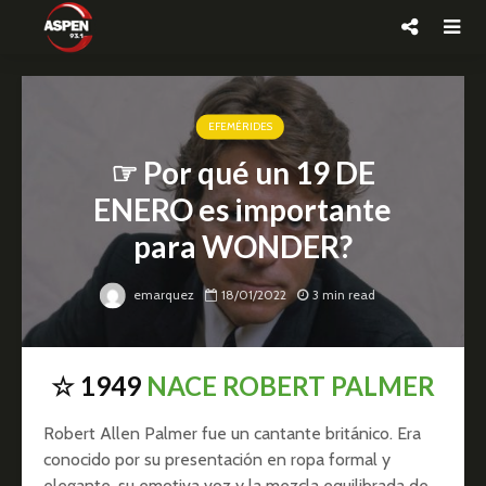
EFEMÉRIDES
☞ Por qué un 19 DE
ENERO es importante
para WONDER?
emarquez
18/01/2022
3 min read
☆ 1949
NACE ROBERT PALMER
Robert Allen Palmer fue un cantante británico. Era
conocido por su presentación en ropa formal y
elegante, su emotiva voz y la mezcla equilibrada de