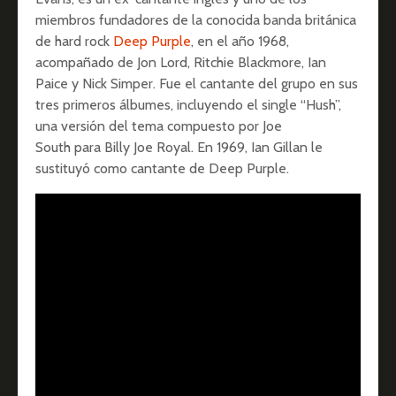
miembros fundadores de la conocida banda británica
de hard rock
Deep Purple
, en el año 1968,
acompañado de Jon Lord, Ritchie Blackmore, Ian
Paice y Nick Simper. Fue el cantante del grupo en sus
tres primeros álbumes, incluyendo el single “Hush”,
una versión del tema compuesto por Joe
South para Billy Joe Royal. En 1969, Ian Gillan le
sustituyó como cantante de Deep Purple.