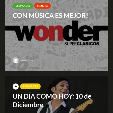
DESTACADOS
NOTICIAS
CON MÚSICA ES MEJOR!
emarquez
EFEMÉRIDES
UN DÍA COMO HOY: 10 de
Diciembre