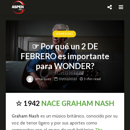
EFEMÉRIDES
☞ Por qué un 2 DE
FEBRERO es importante
para WONDER?
emarquez
01/02/2022
3 min read
☆ 1942
NACE GRAHAM NASH
Graham Nash
es un músico británico, conocido por su
voz de tenor ligero y por sus aportes como
compositor con el grupo de rock británico
The