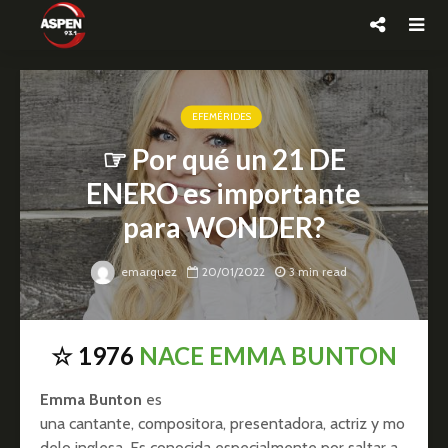
EFEMÉRIDES
☞ Por qué un 21 DE
ENERO es importante
para WONDER?
emarquez
20/01/2022
3 min read
☆ 1976
NACE EMMA BUNTON
Emma Bunton
es
una cantante, compositora, presentadora, actriz y mo
delo inglesa. Es conocida especialmente por saltar a