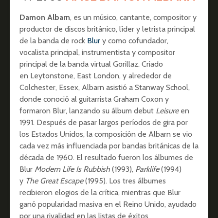
Damon Albarn
, es un músico, cantante, compositor y
productor de discos británico, líder y letrista principal
de la banda de rock
Blur
y como cofundador,
vocalista principal, instrumentista y compositor
principal de la banda virtual Gorillaz. Criado
en Leytonstone, East London, y alrededor de
Colchester, Essex, Albarn asistió a Stanway School,
donde conoció al guitarrista Graham Coxon y
formaron Blur, lanzando su álbum debut
Leisure
en
1991. Después de pasar largos períodos de gira por
los Estados Unidos, la composición de Albarn se vio
cada vez más influenciada por bandas británicas de la
década de 1960. El resultado fueron los álbumes de
Blur
Modern Life Is Rubbish
(1993),
Parklife
(1994)
y
The Great Escape
(1995). Los tres álbumes
recibieron elogios de la crítica, mientras que Blur
ganó popularidad masiva en el Reino Unido, ayudado
por una rivalidad en las listas de éxitos