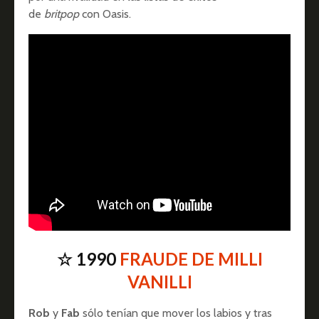
de
britpop
con Oasis.
☆ 1990
FRAUDE DE MILLI
VANILLI
Rob
y
Fab
sólo tenían que mover los labios y tras