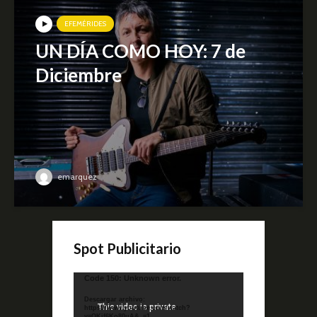
EFEMÉRIDES
UN DÍA COMO HOY: 7 de
Diciembre
emarquez
Spot Publicitario
Reproductor
Code 150: Unknown error.
de
Descargar archivo:
video
https://www.youtube.com/watch?
v=QKif6Ko80uA&_=1