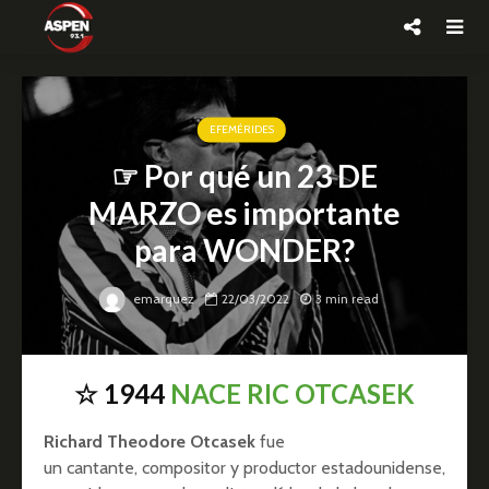
EFEMÉRIDES
☞ Por qué un 23 DE
MARZO es importante
para WONDER?
emarquez
22/03/2022
3 min read
☆ 1944
NACE RIC OTCASEK
Richard Theodore Otcasek
fue
un cantante, compositor y productor estadounidense,