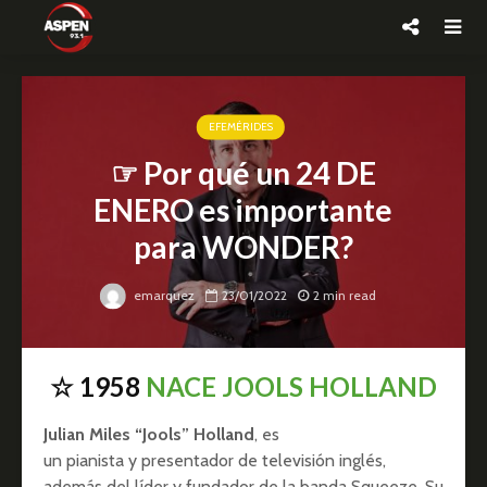
EFEMÉRIDES
☞ Por qué un 24 DE
ENERO es importante
para WONDER?
emarquez
23/01/2022
2 min read
☆ 1958
NACE JOOLS HOLLAND
Julian Miles “Jools” Holland
, es
un pianista y presentador de televisión inglés,
además del líder y fundador de la banda Squeeze. Su