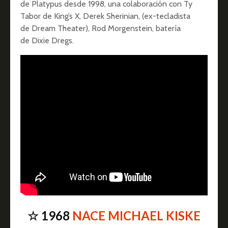
de Platypus desde 1998, una colaboración con Ty
Tabor de King’s X, Derek Sherinian, (ex-tecladista
de Dream Theater), Rod Morgenstein, batería
de Dixie Dregs.
☆ 1968
NACE MICHAEL KISKE