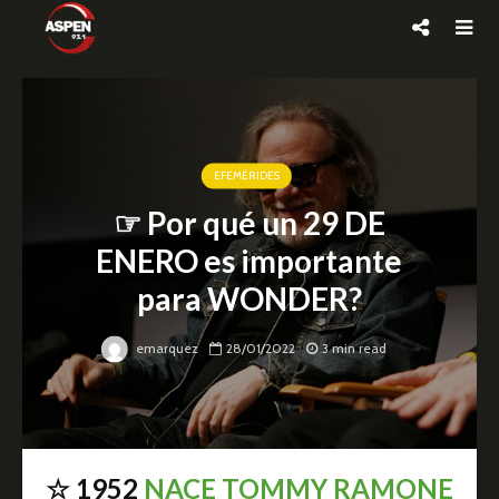
EFEMÉRIDES
☞ Por qué un 29 DE
ENERO es importante
para WONDER?
emarquez
28/01/2022
3 min read
☆ 1952
NACE TOMMY RAMONE