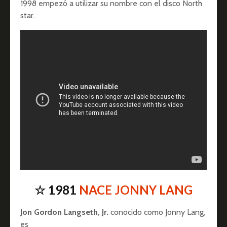
1998 empezó a utilizar su nombre con el disco North
star.
☆ 1981
NACE JONNY LANG
Jon Gordon Langseth, Jr.
conocido como Jonny Lang,
es