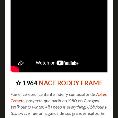
☆ 1964
NACE RODDY FRAME
Fue el cerebro, cantante, líder y compositor de
Aztec
Camera
, proyecto que nació en 1980 en Glasgow.
Walk out to winter, All I need is everything, Oblivious y
Still on fire
, fueron algunos de sus grandes éxitos. En