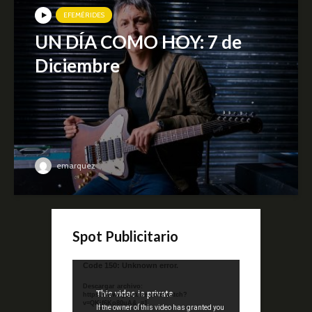
EFEMÉRIDES
UN DÍA COMO HOY: 7 de
Diciembre
emarquez
Spot Publicitario
Reproductor
Code 150: Unknown error.
de
Descargar archivo:
video
https://www.youtube.com/watch?
v=QKif6Ko80uA&_=1