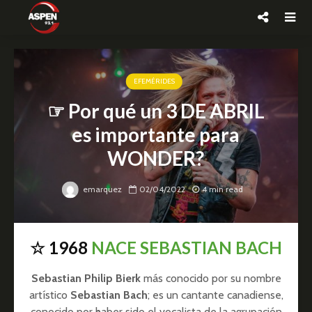
EFEMÉRIDES
☞ Por qué un 3 DE ABRIL
es importante para
WONDER?
emarquez
02/04/2022
4 min read
☆ 1968
NACE SEBASTIAN BACH
Sebastian Philip Bierk
más conocido por su nombre
artístico
Sebastian Bach
; es un cantante canadiense,
conocido por haber sido el vocalista de la agrupación