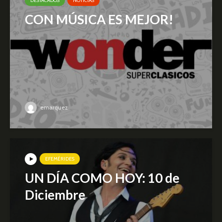
DESTACADOS
NOTICIAS
CON MÚSICA ES MEJOR!
emarquez
EFEMÉRIDES
UN DÍA COMO HOY: 10 de
Diciembre