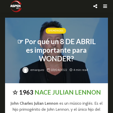
EFEMÉRIDES
☞ Por qué un 8 DE ABRIL
es importante para
WONDER?
emarquez
07/04/2022
4 min read
☆ 1963
NACE JULIAN LENNON
John Charles Julian Lennon
es un músico inglés. Es el
hijo primogénito de John Lennon, y el único hijo del