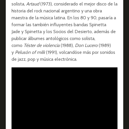
solista,
Artaud
(1973), considerado el mejor disco de la
historia del rock nacional argentino y una obra
maestra de la música latina. En los 80 y 90, pasaría a
formar las también influyentes bandas Spinetta
Jade y Spinetta y los Socios del Desierto, además de
publicar álbumes antológicos como solista,
como
Téster de violencia
(1988),
Don Lucero
(1989)
y
Pelusón of milk
(1991), volcandóse más por sonidos
de jazz, pop y música electrónica.