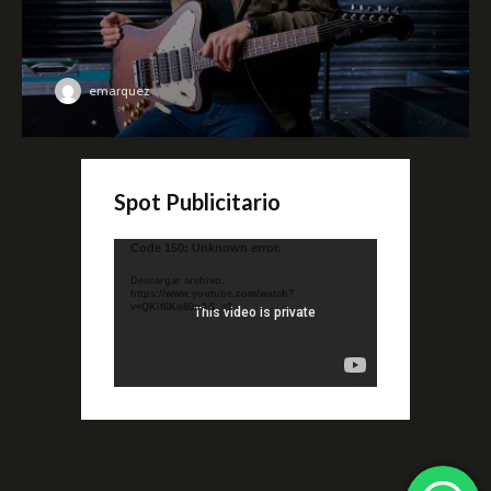
emarquez
Spot Publicitario
Reproductor
Code 150: Unknown error.
de
Descargar archivo:
video
https://www.youtube.com/watch?
v=QKif6Ko80uA&_=1