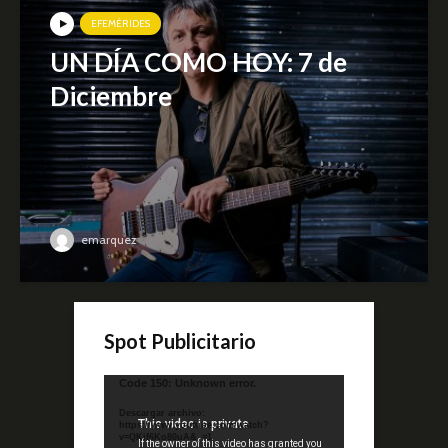
EFEMÉRIDES
UN DÍA COMO HOY: 7 de
Diciembre
emarquez
Spot Publicitario
Reproductor
Code 150: Unknown error.
de
Descargar archivo:
video
https://www.youtube.com/watch?
v=QKif6Ko80uA&_=1