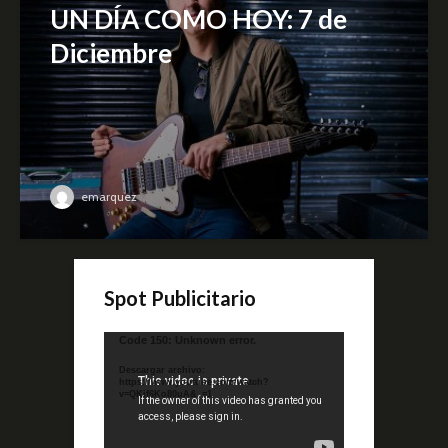
UN DÍA COMO HOY: 7 de
Diciembre
emarquez
Spot Publicitario
Reproductor
Code 150: Unknown error.
de
Descargar archivo:
video
https://www.youtube.com/watch?
v=QKif6Ko80uA&_=1