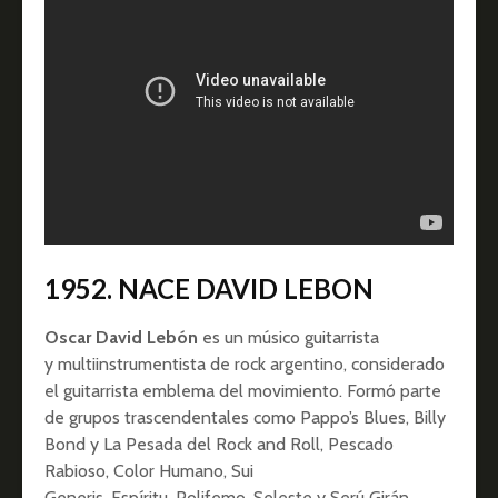
1952. NACE DAVID LEBON
Oscar David Lebón
es un músico guitarrista
y multiinstrumentista de rock argentino, considerado
el guitarrista emblema del movimiento. Formó parte
de grupos trascendentales como Pappo’s Blues, Billy
Bond y La Pesada del Rock and Roll, Pescado
Rabioso, Color Humano, Sui
Generis, Espíritu, Polifemo, Seleste y Serú Girán,