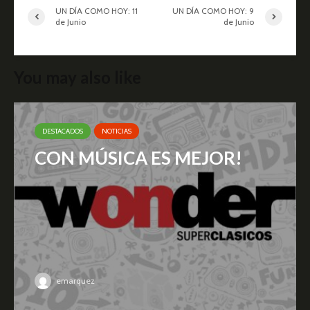
UN DÍA COMO HOY: 11
UN DÍA COMO HOY: 9
de Junio
de Junio
You may also like
DESTACADOS
NOTICIAS
CON MÚSICA ES MEJOR!
emarquez