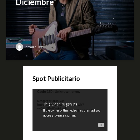
Diciembre
emarquez
Spot Publicitario
Reproductor
Code 150: Unknown error.
de
Descargar archivo:
video
https://www.youtube.com/watch?
v=QKif6Ko80uA&_=1