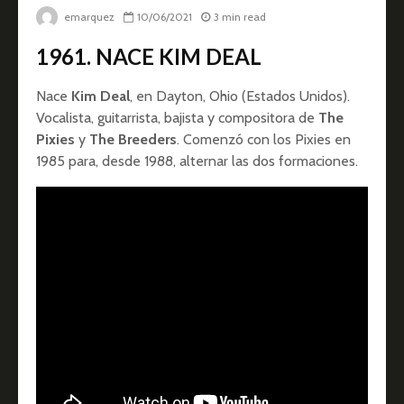
emarquez
10/06/2021
3 min read
1961. NACE KIM DEAL
Nace
Kim Deal
, en Dayton, Ohio (Estados Unidos).
Vocalista, guitarrista, bajista y compositora de
The
Pixies
y
The Breeders
. Comenzó con los Pixies en
1985 para, desde 1988, alternar las dos formaciones.