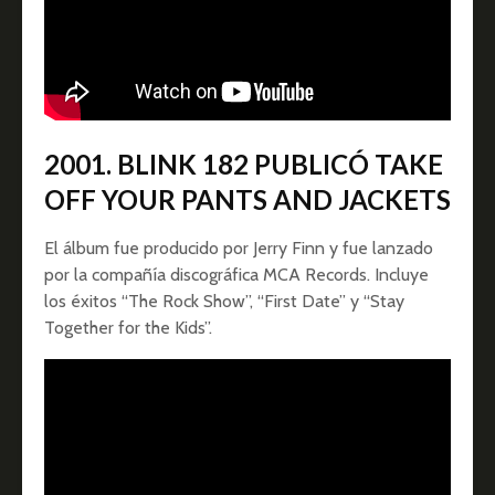
2001. BLINK 182 PUBLICÓ TAKE
OFF YOUR PANTS AND JACKETS
El álbum fue producido por Jerry Finn y fue lanzado
por la compañía discográfica MCA Records. Incluye
los éxitos “The Rock Show”, “First Date” y “Stay
Together for the Kids”.