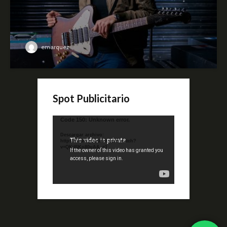
emarquez
Spot Publicitario
Reproductor
Code 150: Unknown error.
de
Descargar archivo:
video
https://www.youtube.com/watch?
v=QKif6Ko80uA&_=1