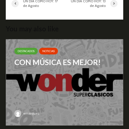
UN DÍA COMO HOY: 17
UN DÍA COMO HOY: 13
de Agosto
de Agosto
You may also like
DESTACADOS
NOTICIAS
CON MÚSICA ES MEJOR!
emarquez