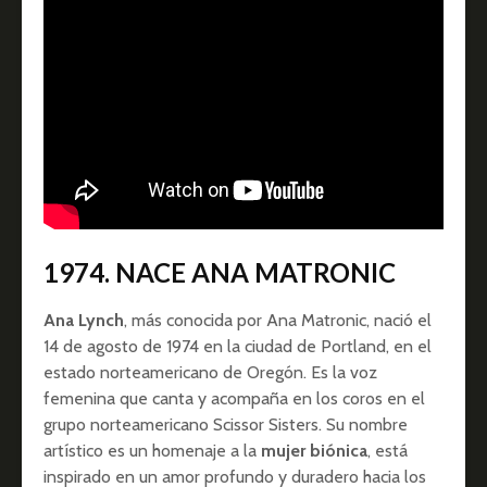
1974. NACE ANA MATRONIC
Ana Lynch
, más conocida por Ana Matronic, nació el
14 de agosto de 1974 en la ciudad de Portland, en el
estado norteamericano de Oregón. Es la voz
femenina que canta y acompaña en los coros en el
grupo norteamericano Scissor Sisters. Su nombre
artístico es un homenaje a la
mujer biónica
, está
inspirado en un amor profundo y duradero hacia los