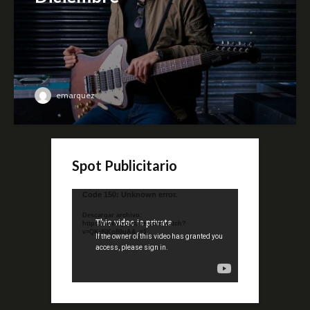
emarquez
Spot Publicitario
Reproductor
Code 150: Unknown error.
de
Descargar archivo:
video
https://www.youtube.com/watch?
v=QKif6Ko80uA&_=1