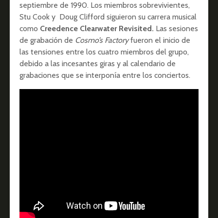
septiembre de 1990. Los miembros sobrevivientes,
Stu Cook y Doug Clifford siguieron su carrera musical
como
Creedence Clearwater Revisited.
Las sesiones
de grabación de
Cosmo’s Factory
fueron el inicio de
las tensiones entre los cuatro miembros del grupo,
debido a las incesantes giras y al calendario de
grabaciones que se interponía entre los conciertos.