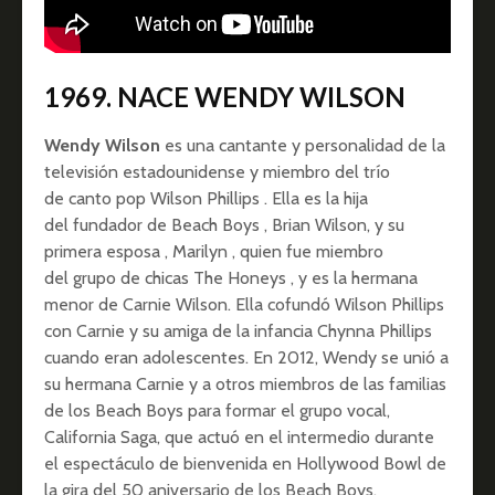
1969. NACE WENDY WILSON
Wendy Wilson
es una cantante y personalidad de la
televisión estadounidense y miembro del
trío
de
canto
pop
Wilson Phillips
.
Ella es la hija
del fundador de Beach Boys , Brian Wilson, y su
primera esposa , Marilyn , quien fue miembro
del grupo de chicas The Honeys , y es la hermana
menor de Carnie Wilson.
Ella cofundó Wilson Phillips
con Carnie y su amiga de la infancia
Chynna P
h
illips
cuando eran adolescentes.
En 2012, Wendy se unió a
su hermana Carnie y a otros miembros de las familias
de los Beach Boys para formar el grupo vocal,
California Saga, que actuó en el intermedio durante
el
espectáculo de
bienvenida en
Hollywood Bowl
de
la gira del 50 aniversario de los Beach Boys.