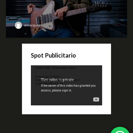
emarquez
Spot Publicitario
Reproductor
Code 150: Unknown error.
de
Descargar archivo:
video
https://www.youtube.com/watch?
v=QKif6Ko80uA&_=1