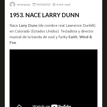
emarquez
19/06/2021
4 min read
1953. NACE LARRY DUNN
Nace
Larry Dunn
(de nombre real Lawrence Dunhill),
en Colorado (Estados Unidos). Tecladista y director
musical de la banda de soul y funky
Earth, Wind &
Fire
.