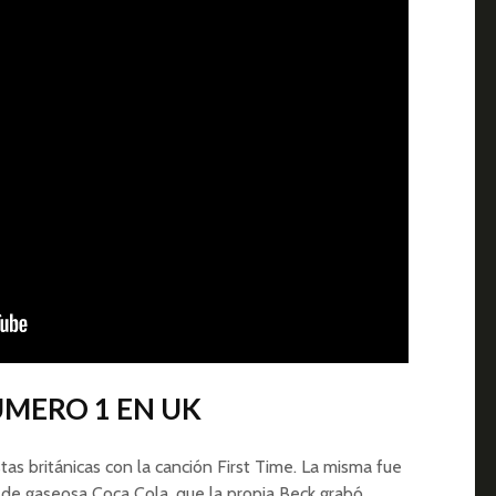
NÚMERO 1 EN UK
tas británicas con la canción First Time. La misma fue
de gaseosa Coca Cola, que la propia Beck grabó