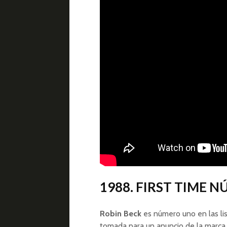
1988. FIRST TIME 
Robin Beck
es número uno en las lis
tomada para un anuncio de la marca 