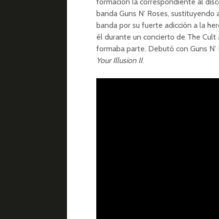
formación la correspondiente al disc
banda Guns N’ Roses, sustituyendo 
banda por su fuerte adicción a la hero
él durante un concierto de The Cult
formaba parte. Debutó con Guns N’ 
Your Illusion II
.