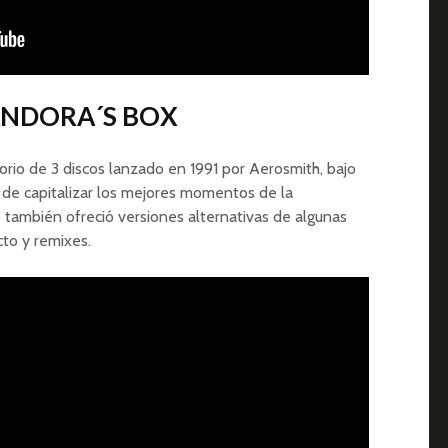
PANDORA´S BOX
rio de 3 discos lanzado en 1991 por Aerosmith, bajo
n de capitalizar los mejores momentos de la
 también ofreció versiones alternativas de algunas
cto y remixes.