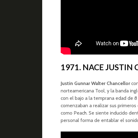
1971. NACE JUSTIN
Justin Gunnar Walter Chancellor
con
norteamericana Tool, y la banda ingl
con el bajo a la temprana edad de 8 a
comenzaban a realizar sus primeros 
como Peach. Se siente inducido dent
personal forma de entablar el sonido 