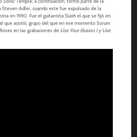
o Sonic Temple; a continuación, formó parte de la
a Steven Adler, cuando este fue expulsado de la
ína en 1990. Fue el guitarrista Slash el que se fijó en
 al que asistió, grupo del que en ese momento Sorum
Roses en las grabaciones de
Use Your Illusion I y Use