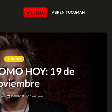
EN VIVO
ASPEN TUCUMAN
EFEMÉRIDES
OMO HOY: 19 de
oviembre
uez
18/11/2021
3 min read