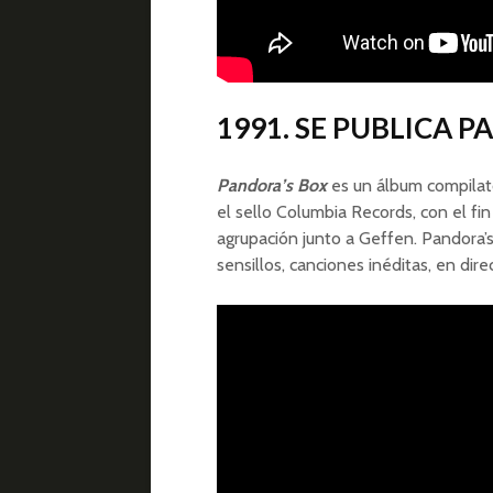
1991. SE PUBLICA 
Pandora’s Box
es un álbum compilato
el sello Columbia Records, con el fi
agrupación junto a Geffen. Pandora’s
sensillos, canciones inéditas, en dire