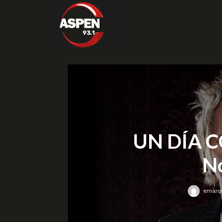
UN DÍA C
N
emarq