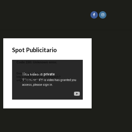
Spot Publicitario
Reproductor
Code 150: Unknown error.
de
video
Descargar archivo:
https://www.youtube.com/watch?
v=QKif6Ko80uA&_=1