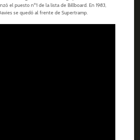
nzó el puesto nº1 de la lista de Billboard. En 1983,
Davies se quedó al frente de Supertramp.