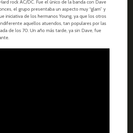
e Hard rock AC/DC. Fue el único de la banda con Dave
onces, el grupo presentaba un aspecto muy “glam” y
ue iniciativa de los hermanos Young, ya que los otros
 indiferente aquellos atuendos, tan populares por las
cada de los 70. Un año más tarde, ya sin Dave, fue
ante.