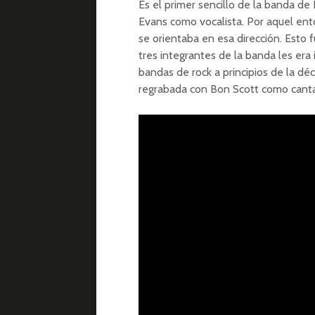
Es el primer sencillo de la banda d
Evans como vocalista. Por aquel ent
se orientaba en esa dirección. Esto f
tres integrantes de la banda les era
bandas de rock a principios de la dé
regrabada con Bon Scott como cant