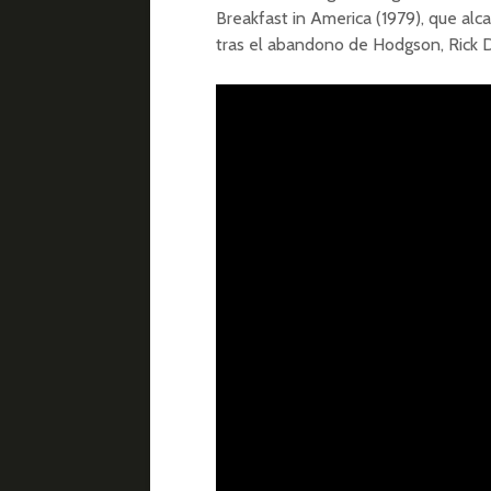
Breakfast in America (1979), que alca
tras el abandono de Hodgson, Rick 