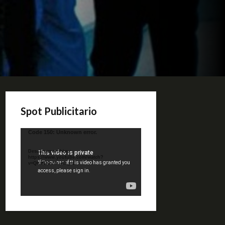
Spot Publicitario
Reproductor
Code 150: Unknown error.
de
video
Descargar archivo:
https://www.youtube.com/watch?
v=QKif6Ko80uA&_=1