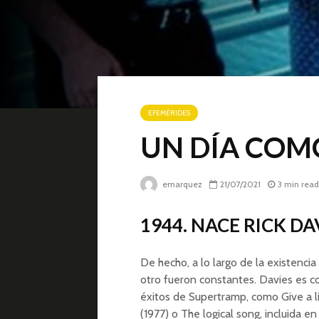
EFEMÉRIDES
UN DÍA COMO 
emarquez
21/07/2021
3 min read
1944. NACE RICK D
De hecho, a lo largo de la existencia
otro fueron constantes. Davies es c
éxitos de Supertramp, como Give a l
(1977) o The logical song, incluida e