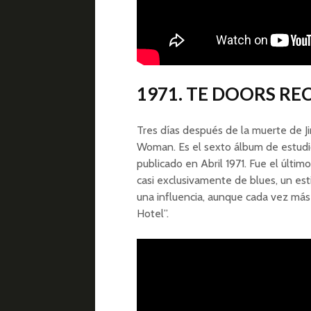
1971. TE DOORS RE
Tres días después de la muerte de Ji
Woman. Es el sexto álbum de estudi
publicado en Abril 1971. Fue el últi
casi exclusivamente de blues, un est
una influencia, aunque cada vez más
Hotel”.