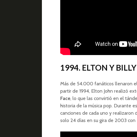
1994. ELTON Y BILL
Más de 54.000 fanáticos llenaron el
partir de 1994, Elton John realizó ext
Face
, lo que las convirtió en el tán
historia de la música pop. Durante e
canciones de cada uno y realizaron
solo 24 días en su gira de 2003 con