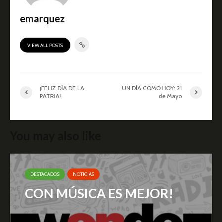
emarquez
VIEW ALL POSTS
¡FELIZ DÍA DE LA
UN DÍA COMO HOY: 21
PATRIA!
de Mayo
You may also like
DESTACADOS
NOTICIAS
CON MÚSICA ES MEJOR!