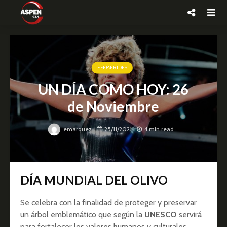
EFEMÉRIDES
UN DÍA COMO HOY: 26
de Noviembre
emarquez
25/11/2021
4 min read
DÍA MUNDIAL DEL OLIVO
Se celebra con la finalidad de proteger y preservar
un árbol emblemático que según la
UNESCO
servirá
para fortalecer los valores humanos y culturales