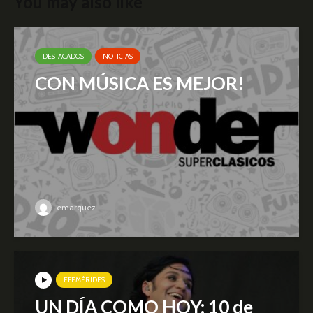
You may also like
DESTACADOS
NOTICIAS
CON MÚSICA ES MEJOR!
emarquez
EFEMÉRIDES
UN DÍA COMO HOY: 10 de