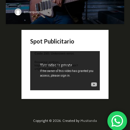
emarquez
Spot Publicitario
Reproductor
Code 150: Unknown error.
de
Descargar archivo:
video
https://www.youtube.com/watch?
v=QKif6Ko80uA&_=1
Copyright © 2026. Created by
Musitanda