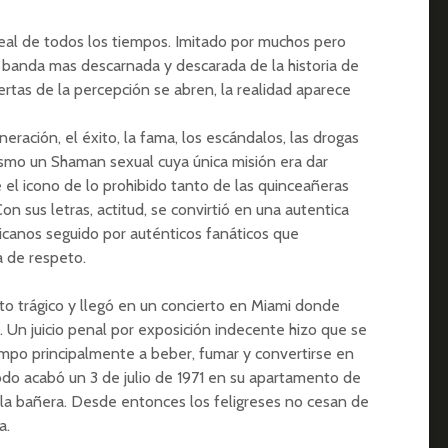
eal de todos los tiempos. Imitado por muchos pero
a banda mas descarnada y descarada de la historia de
rtas de la percepción se abren, la realidad aparece
ración, el éxito, la fama, los escándalos, las drogas
mismo un Shaman sexual cuya única misión era dar
e el icono de lo prohibido tanto de las quinceañeras
n sus letras, actitud, se convirtió en una autentica
icanos seguido por auténticos fanáticos que
a de respeto.
o trágico y llegó en un concierto en Miami donde
. Un juicio penal por exposición indecente hizo que se
iempo principalmente a beber, fumar y convertirse en
odo acabó un 3 de julio de 1971 en su apartamento de
 la bañera. Desde entonces los feligreses no cesan de
a.