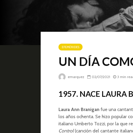
EFEMÉRIDES
UN DÍA COMO 
emarquez
02/07/2021
3 min rea
1957. NACE LAURA
Laura Ann Branigan
fue una cantan
los años ochenta. Se hizo popular c
italiano Umberto Tozzi, por la que r
Control
(canción del cantante italian