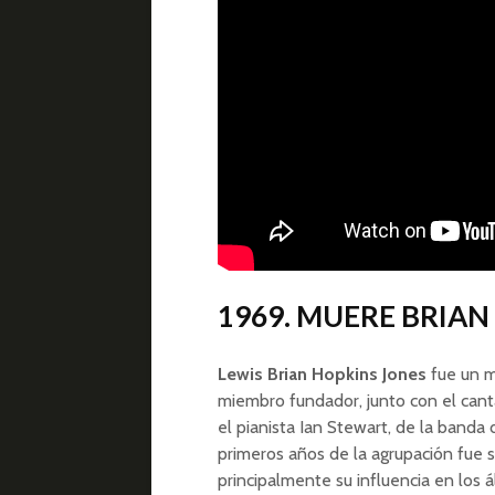
1969. MUERE BRIAN
Lewis Brian Hopkins Jones
fue un m
miembro fundador, junto con el cantan
el pianista Ian Stewart, de la banda
primeros años de la agrupación fue s
principalmente su influencia en los