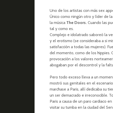
Uno de los artistas con más sex app
Único como ningún otro y líder de l
la música
The Doors.
Cuando las pue
tal y como es.
Complejo e idolatrado saboreó la vene
y el erotismo (se consideraba a si 
satisfacción a todas las mujeres). Fu
del momento, como de los hippies. Co
provocación a los valores norteamer
abogaban por el descontrol y la falt
Pero todo exceso lleva a un moment
mostró sus genitales en el escenario
marchase a Paris, allí dedicaba su t
un ser demacrado e irreconocible. T
Paris a causa de un paro cardiaco en
visitar su tumba en la ciudad del Sen