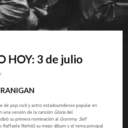
HOY: 3 de julio
d
 BRANIGAN
te de
pop rock
y actriz estadounidense popular en
on una versión de la canción
Gloria
del
ecibió su primera nominación al
Grammy
.
Self
o Raffaele Riefoli) su mejor álbum y el tema principal