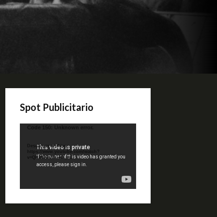
Spot Publicitario
Reproductor
Code 150: Unknown error.
de
video
Descargar archivo:
https://www.youtube.com/watch?
v=QKif6Ko80uA&_=1