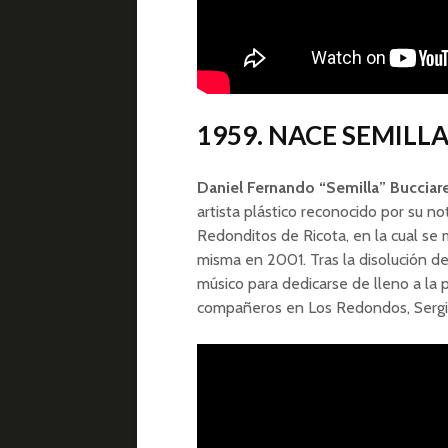
1959. NACE SEMILL
Daniel Fernando “Semilla” Bucciare
artista plástico reconocido por su no
Redonditos de Ricota, en la cual se
misma en 2001. Tras la disolución de
músico para dedicarse de lleno a la pi
compañeros en Los Redondos, Sergio