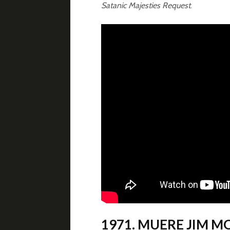
Satanic Majesties Request
.
1971. MUERE JIM 