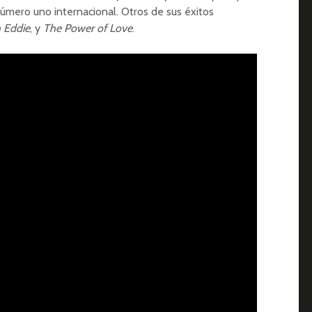
número uno internacional. Otros de sus éxitos
 Eddie
, y
The Power of Love
.