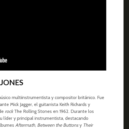
 JONES
úsico multiinstrumentista y compositor británico. Fue
te Mick Jagger, el guitarrista Keith Richards y
 de
rock
The Rolling Stones en 1962. Durante los
u líder y principal instrumentista, destacando
 álbumes
Aftermath
,
Between the Buttons
y
Their