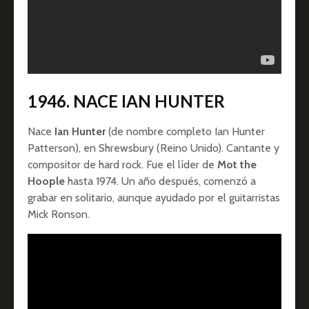
1946.
NACE IAN HUNTER
Nace
Ian Hunter
(de nombre completo Ian Hunter
Patterson), en Shrewsbury (Reino Unido). Cantante y
compositor de hard rock. Fue el líder de
Mot the
Hoople
hasta 1974. Un año después, comenzó a
grabar en solitario, aunque ayudado por el guitarristas
Mick Ronson.