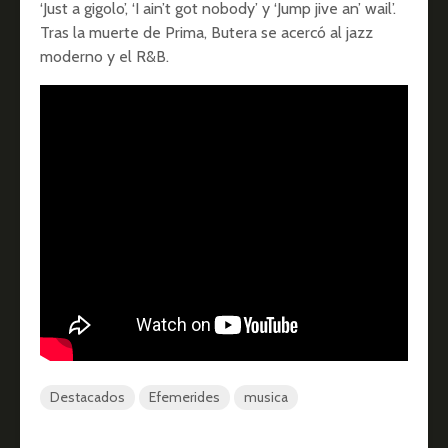
‘Just a gigolo’, ‘I ain’t got nobody’ y ‘Jump jive an’ wail’.
Tras la muerte de Prima, Butera se acercó al jazz
moderno y el R&B.
Destacados
Efemerides
musica