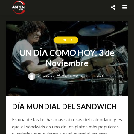
EFEMÉRIDES
UN DÍA COMO HOY: 3 de
Noviembre
emarquez
02/11/2021
3 min read
DÍA MUNDIAL DEL SANDWICH
Es una de las fechas más sabrosas del calendario y es
que el sándwich es uno de los platos más populares
y variados que existen a nivel mundial. Muchas