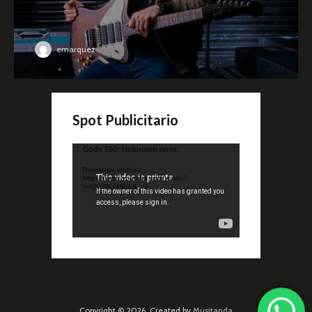
emarquez
Spot Publicitario
Reproductor
Code 150: Unknown error.
de
Descargar archivo:
video
https://www.youtube.com/watch?
v=QKif6Ko80uA&_=1
Copyright © 2026. Created by
Musitanda