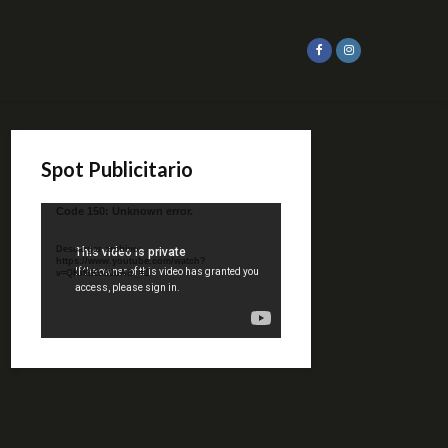
Spot Publicitario
Reproductor
Code 150: Unknown error.
de
video
Descargar archivo:
https://www.youtube.com/watch?
v=QKif6Ko80uA&_=1