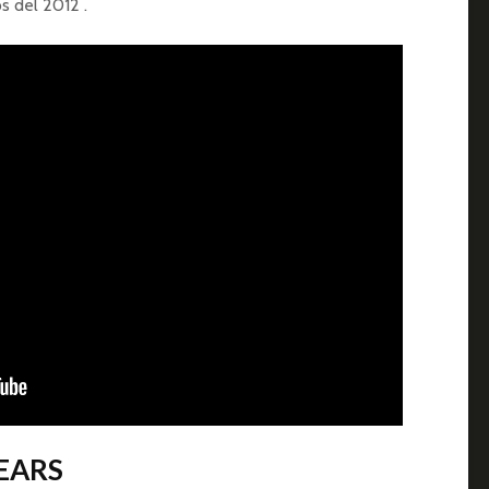
s del 2012 .
HEARS