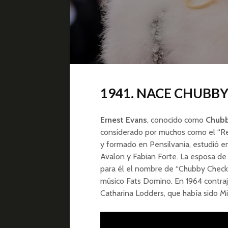
1941. NACE CHUBB
Ernest Evans
, conocido como
Chubb
considerado por muchos como el “Rey 
y formado en Pensilvania, estudió en
Avalon y Fabian Forte. La esposa de
para él el nombre de “Chubby Checke
músico Fats Domino. En 1964 contra
Catharina Lodders, que había sido M