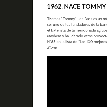
1962. NACE TOMMY
Thomas “Tommy” Lee Bass es un mús
ser uno de los fundadores de la ba
el baterista de la mencionada agrup
Mayhem y ha liderado otros proyectos
N°85 en la lista de “Los 100 mejores 
Stone
.