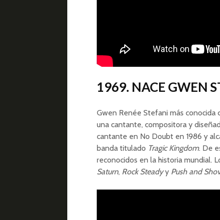
1969. NACE GWEN S
Gwen Renée Stefani más conocida 
una cantante, compositora y diseñ
cantante en No Doubt en 1986 y alca
banda titulado
Tragic Kingdom
. De e
reconocidos en la historia mundial. 
Saturn
,
Rock Steady
y
Push and Sho