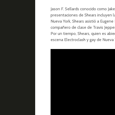
Jason F. Sellards conocido como Jak
presentaciones de Shears incluyen la
Nueva York, Shears asistió a Eugene 
compañero de clase de Travis Jeppese
Por un tiempo, Shears, quien es abi
escena Electroclash y gay de Nueva 