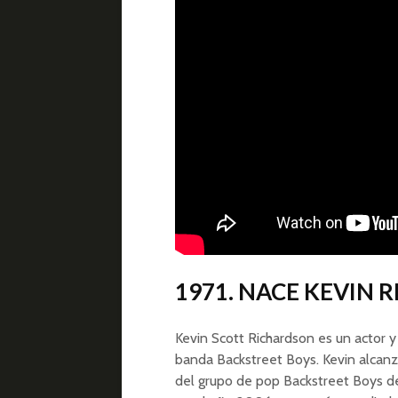
1971. NACE KEVIN
Kevin Scott Richardson es un actor
banda Backstreet Boys. Kevin alcan
del grupo de pop Backstreet Boys de