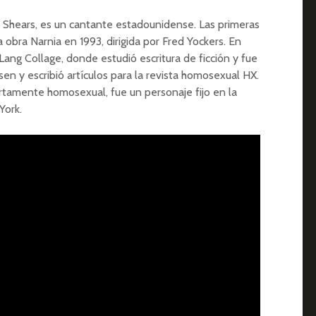
e Shears, es un cantante estadounidense. Las primeras
 obra Narnia en 1993, dirigida por Fred Yockers. En
Lang Collage, donde estudió escritura de ficción y fue
n y escribió artículos para la revista homosexual HX.
ertamente homosexual, fue un personaje fijo en la
York.