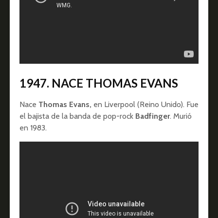
1947. NACE THOMAS EVANS
Nace
Thomas Evans,
en Liverpool (Reino Unido). Fue
el bajista de la banda de pop-rock
Badfinger
. Murió
en 1983.