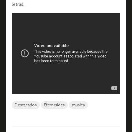
letras.
Destacados
Efemerides
musica