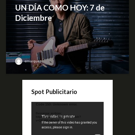
UN DÍA COMO HOY: 7 de
Diciembre
emarquez
Spot Publicitario
Reproductor
Code 150: Unknown error.
de
Descargar archivo:
video
https://www.youtube.com/watch?
v=QKif6Ko80uA&_=1