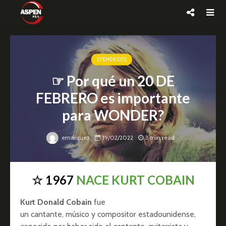
EFEMÉRIDES
☞ Por qué un 20 DE
FEBRERO es importante
para WONDER?
emarquez
19/02/2022
3 min read
☆ 1967
NACE KURT COBAIN
Kurt Donald Cobain
fue
un cantante, músico y compositor estadounidense,