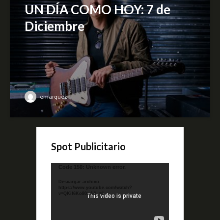
UN DÍA COMO HOY: 7 de
Diciembre
emarquez
Spot Publicitario
Reproductor
Code 150: Unknown error.
de
Descargar archivo:
video
https://www.youtube.com/watch?
v=QKif6Ko80uA&_=1