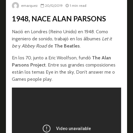
emarquez
20/12/2019
1 min read
1948, NACE ALAN PARSONS
Nació en Londres (Reino Unido) en 1948. Como
ingeniero de sonido, trabajó en los álbumes
Let it
be
y
Abbey Road
de
The Beatles
.
En los 70, junto a Eric Woolfson, fundó
The Alan
Parsons Project
. Entre sus grandes composiciones
están los temas Eye in the sky, Don’t answer me o
Games people play.