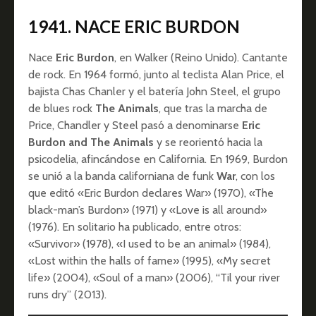
1941. NACE ERIC BURDON
Nace
Eric Burdon
, en Walker (Reino Unido). Cantante
de rock. En 1964 formó, junto al teclista Alan Price, el
bajista Chas Chanler y el batería John Steel, el grupo
de blues rock
The Animals
, que tras la marcha de
Price, Chandler y Steel pasó a denominarse
Eric
Burdon and The Animals
y se reorientó hacia la
psicodelia, afincándose en California. En 1969, Burdon
se unió a la banda californiana de funk
War
, con los
que editó «Eric Burdon declares War» (1970), «The
black-man’s Burdon» (1971) y «Love is all around»
(1976). En solitario ha publicado, entre otros:
«Survivor» (1978), «I used to be an animal» (1984),
«Lost within the halls of fame» (1995), «My secret
life» (2004), «Soul of a man» (2006), “Til your river
runs dry” (2013).