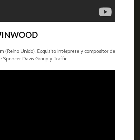
 WINWOOD
am (Reino Unido). Exquisito intérprete y compositor de
e Spencer Davis Group y Traffic.