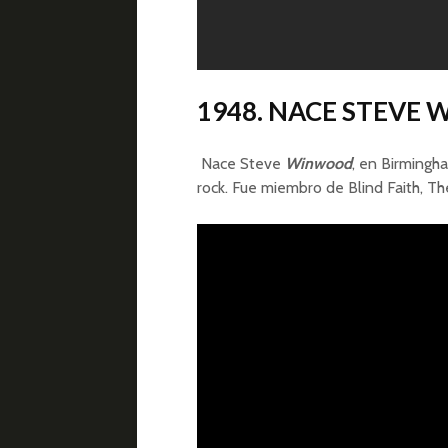
1948. NACE STEVE
Nace Steve
Winwood
, en Birmingh
rock. Fue miembro de Blind Faith, Th