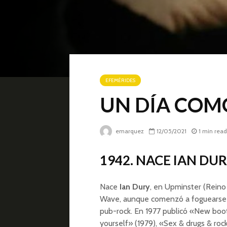
EFEMÉRIDES
UN DÍA COMO
emarquez
12/05/2021
1 min read
1942. NACE IAN DU
Nace
Ian Dury
, en Upminster (Reino 
Wave, aunque comenzó a foguearse 
pub-rock. En 1977 publicó «New boots
yourself» (1979), «Sex & drugs & rock