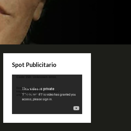
Spot Publicitario
Reproductor
Code 150: Unknown error.
de
video
Descargar archivo:
https://www.youtube.com/watch?
v=QKif6Ko80uA&_=1