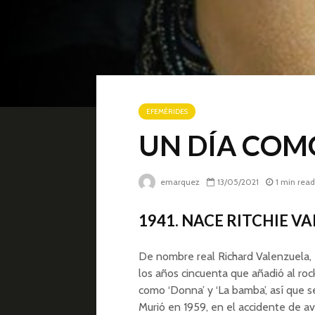
EFEMÉRIDES
UN DÍA COMO
emarquez
13/05/2021
1 min read
1941. NACE RITCHIE V
De nombre real Richard Valenzuela, 
los años cincuenta que añadió al roc
como ‘Donna’ y ‘La bamba’, así que s
Murió en 1959, en el accidente de a