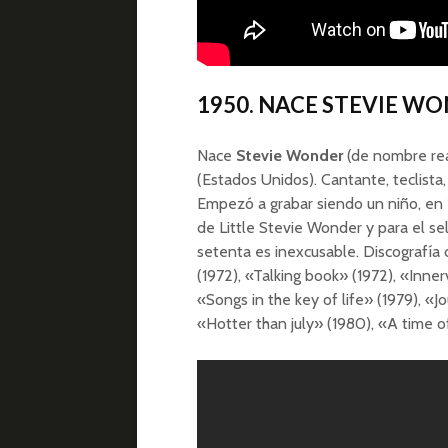
1950. NACE STEVIE W
Nace
Stevie Wonder
(de nombre rea
(Estados Unidos). Cantante, teclista,
Empezó a grabar siendo un niño, en 1
de Little Stevie Wonder y para el se
setenta es inexcusable. Discografía
(1972), «Talking book» (1972), «Innervi
«Songs in the key of life» (1979), «Jo
«Hotter than july» (1980), «A ti