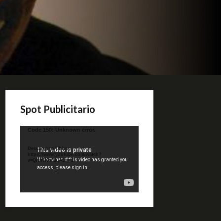
Spot Publicitario
Reproductor
Code 150: Unknown error.
de
video
Descargar archivo:
https://www.youtube.com/watch?
v=QKif6Ko80uA&_=1