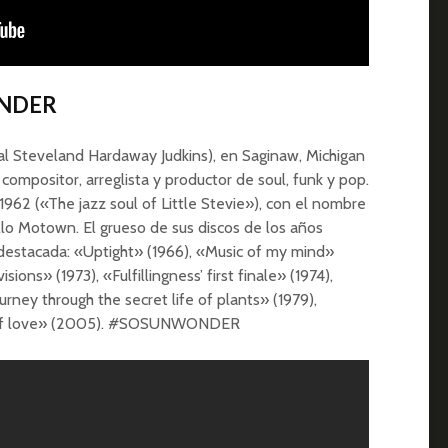
ONDER
l Steveland Hardaway Judkins), en Saginaw, Michigan
 compositor, arreglista y productor de soul, funk y pop.
962 («The jazz soul of Little Stevie»), con el nombre
llo Motown. El grueso de sus discos de los años
 destacada: «Uptight» (1966), «Music of my mind»
sions» (1973), «Fulfillingness’ first finale» (1974),
urney through the secret life of plants» (1979),
me of love» (2005). #SOSUNWONDER