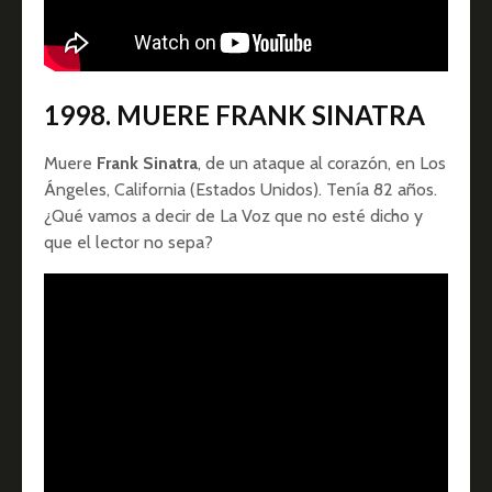
1998. MUERE FRANK SINATRA
Muere
Frank Sinatra
, de un ataque al corazón, en Los
Ángeles, California (Estados Unidos). Tenía 82 años.
¿Qué vamos a decir de La Voz que no esté dicho y
que el lector no sepa?