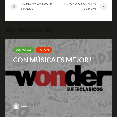
UN DÍA COMO HOY: 15
UN DÍA COMO HOY: 13
de Mayo
de Mayo
You may also like
DESTACADOS
NOTICIAS
CON MÚSICA ES MEJOR!
emarquez