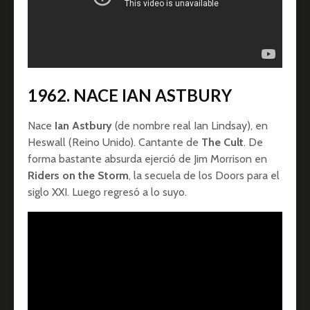
1962. NACE IAN ASTBURY
Nace
Ian Astbury
(de nombre real Ian Lindsay), en
Heswall (Reino Unido). Cantante de
The Cult
. De
forma bastante absurda ejerció de Jim Morrison en
Riders on the Storm
, la secuela de los Doors para el
siglo XXI. Luego regresó a lo suyo.