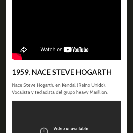
1959. NACE STEVE HOGARTH
Nace Steve Hogarth, en Kendal (Reino Unido).
Vocalista y tecladista del grupo heavy Marillion.