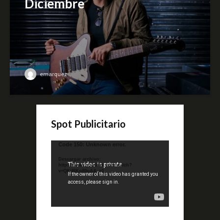
Diciembre
emarquez
Spot Publicitario
Reproductor
Code 150: Unknown error.
de
Descargar archivo:
video
https://www.youtube.com/watch?
v=QKif6Ko80uA&_=1