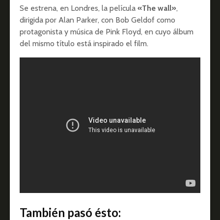
Se estrena, en Londres, la película
«The wall»
,
dirigida por Alan Parker, con Bob Geldof como
protagonista y música de Pink Floyd, en cuyo álbum
del mismo título está inspirado el film.
También pasó ésto: