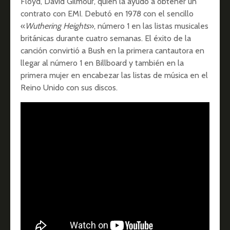
Floyd, David Gilmour, quien la ayudó a obtener un
contrato con EMI. Debutó en 1978 con el sencillo
«
Wuthering Heights
», número 1 en las listas musicales
británicas durante cuatro semanas. El éxito de la
canción convirtió a Bush en la primera cantautora en
llegar al número 1 en Billboard
​ y también en la
primera mujer en encabezar las listas de música en el
Reino Unido con sus discos.