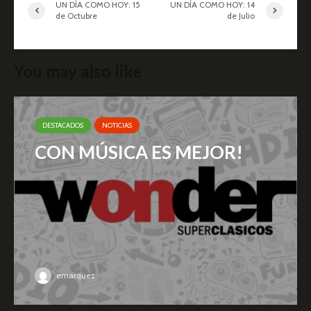
UN DÍA COMO HOY: 15
UN DÍA COMO HOY: 14
de Octubre
de Julio
You may also like
DESTACADOS
NOTICIAS
CON MÚSICA ES MEJOR!
emarquez