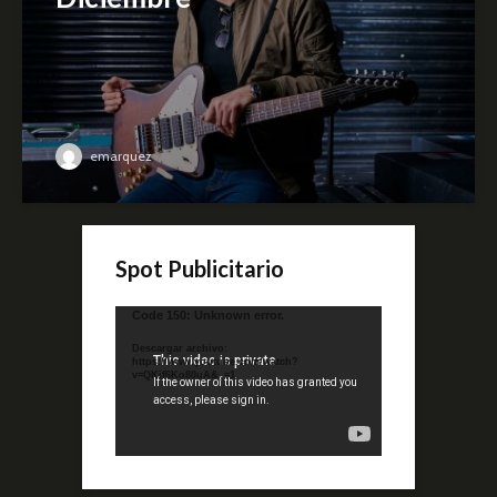
emarquez
Spot Publicitario
Reproductor
Code 150: Unknown error.
de
Descargar archivo:
video
https://www.youtube.com/watch?
v=QKif6Ko80uA&_=1