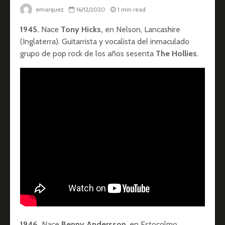
emarquez
16/12/2020
1 min read
1945.
Nace
Tony Hicks,
en Nelson, Lancashire
(Inglaterra). Guitarrista y vocalista del inmaculado
grupo de pop rock de los años sesenta
The Hollies
.
1946.
Nace
Benny Andersson
, en Estocolmo