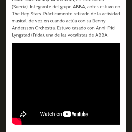
(Suecia). Integrante del grupo
ABBA
, antes estuvo en
The Hep Stars. Prácticamente retirado de la actividad
musical, de vez en cuando actúa con su Benny
Andersson Orchestra. Estuvo casado con Anni-Frid
Lyngstad (Frida), una de las vocalistas de ABBA.