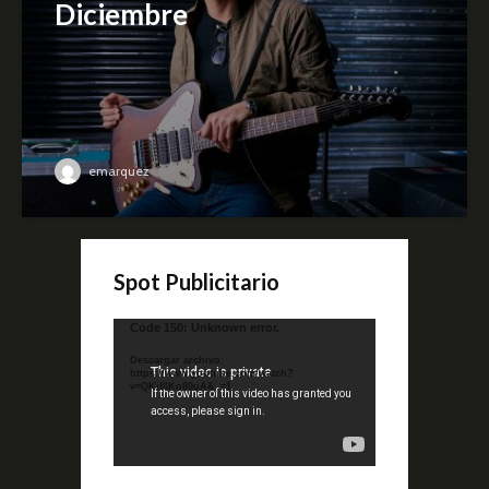
Diciembre
emarquez
Spot Publicitario
Reproductor
Code 150: Unknown error.
de
Descargar archivo:
video
https://www.youtube.com/watch?
v=QKif6Ko80uA&_=1