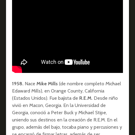
1958.
Nace
Mike Mills
(de nombre completo Michael
Edaward Mills), en Orange County, California
(Estados Unidos). Fue bajista de
R.E.M.
Desde niño
vivió en Macon, Georgia. En la Universidad de
Georgia, conoció a Peter Buck y Michael Stipe,
uniendo sus destinos en la creación de R.E.M. En el
grupo, además del bajo, tocaba piano y percusiones y
se encargó de firmar letras, además de ser