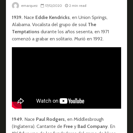
emarquez
17/12/2020
2 min read
1939.
Nace
Eddie Kendricks
, en Union Springs,
Alabama. Vocalista del grupo de soul
The
Temptations
durante los años sesenta, en 1971
comenzó a grabar en solitario. Murió en 1992.
1949.
Nace
Paul Rodgers,
en Middlesbrough
(Inglaterra). Cantante de
Free
y
Bad Company
. En