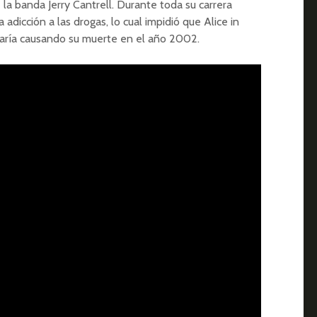
e la banda Jerry Cantrell. Durante toda su carrera
adicción a las drogas, lo cual impidió que Alice in
naría causando su muerte en el año 2002.