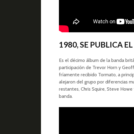
1980, SE PUBLICA 
Es el décimo álbum de la banda britá
participación de Trevor Horn y Geoff
fríamente recibido Tormato, a princ
alejaron del grupo por diferencias m
restantes, Chris Squire, Steve Howe 
banda.