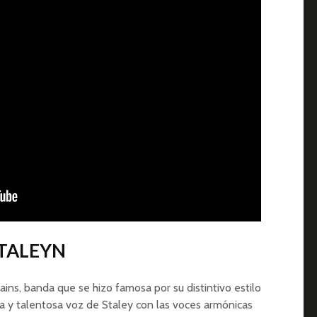
STALEYN
hains, banda que se hizo famosa por su distintivo estilo
a y talentosa voz de Staley con las voces armónicas