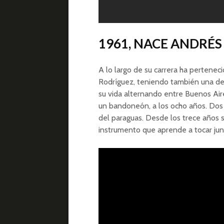
1961, NACE ANDRÉ
A lo largo de su carrera ha pertene
Rodríguez, teniendo también una dest
su vida alternando entre Buenos Air
un bandoneón, a los ocho años. Dos
del paraguas. Desde los trece años se
instrumento que aprende a tocar ju