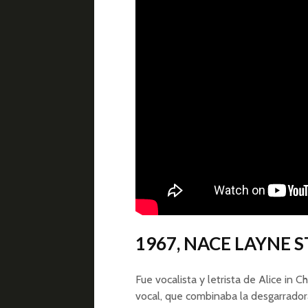
1967, NACE LAYNE 
Fue vocalista y letrista de Alice in C
vocal, que combinaba la desgarrador