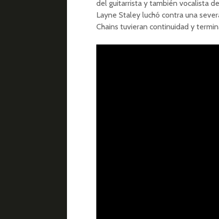
del guitarrista y también vocalista d
Layne Staley luchó contra una severa 
Chains tuvieran continuidad y termi