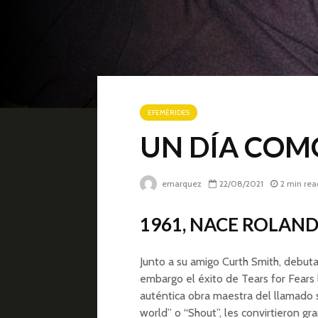
EFEMÉRIDES
UN DÍA COMO
emarquez
22/08/2021
2 min rea
1961, NACE ROLAN
Junto a su amigo Curth Smith, debuta
embargo el éxito de Tears for Fears 
auténtica obra maestra del llamado
world” o “Shout”, les convirtieron gr