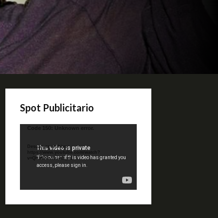
Spot Publicitario
Reproductor
Code 150: Unknown error.
de
video
Descargar archivo:
https://www.youtube.com/watch?
v=QKif6Ko80uA&_=1