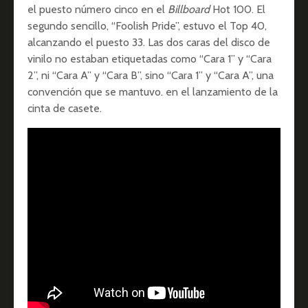
el puesto número cinco en el
Billboard
Hot 100. El
segundo sencillo, “Foolish Pride”, estuvo el Top 40,
alcanzando el puesto 33. Las dos caras del disco de
vinilo no estaban etiquetadas como “Cara 1” y “Cara
2”, ni “Cara A” y “Cara B”, sino “Cara 1” y “Cara A”, una
convención que se mantuvo. en el lanzamiento de la
cinta de casete.