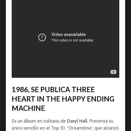
1986, SE PUBLICA THREE
HEART IN THE HAPPY ENDING
MACHINE
Es un álbum en solitario de
Daryl Hall
. Presenta su
único sencillo en el Top 10, “Dreamtime”, que alcanzó