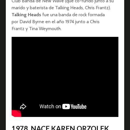
Club Banda de New Wave (que co-fundó junto a su
marido y baterista de Talking Heads, Chris Frantz).
Talking Heads
fue una banda de rock formada
por David Byrne en el año 1974 junto a Chris
Frantz y Tina Weymouth.
1978. NACE KAREN ORZOLEK