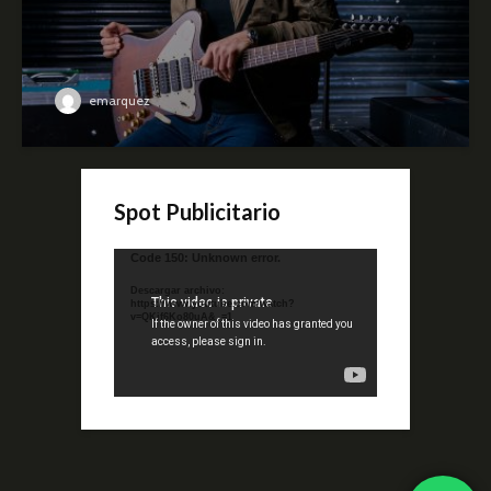
emarquez
Spot Publicitario
Reproductor
Code 150: Unknown error.
de
Descargar archivo:
video
https://www.youtube.com/watch?
v=QKif6Ko80uA&_=1